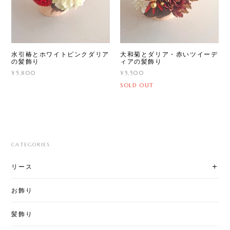
水引椿とホワイトピンクダリア
大和菊とダリア・赤いツイーデ
の髪飾り
ィアの髪飾り
¥5,800
¥5,500
SOLD OUT
CATEGORIES
リース
お飾り
髪飾り